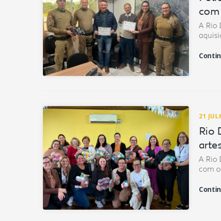
com 
A Rio 
aquisi
Contin
21 JUL
Rio 
arte
A Rio 
com o 
Contin