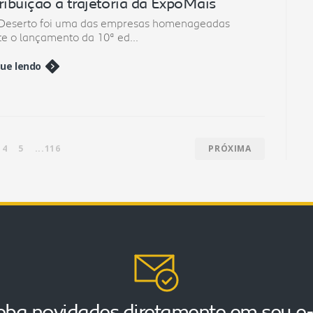
ribuição à trajetória da ExpoMais
 Deserto foi uma das empresas homenageadas
e o lançamento da 10ª ed...
ue lendo
4
5
...116
PRÓXIMA
ba novidades diretamente em seu e