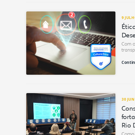
9 JULH
Étic
Dese
Com o 
transp
Contin
30 JU
Cons
fort
Rio 
Como 