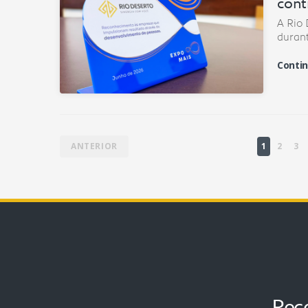
cont
A Rio
durant
Contin
ANTERIOR
1
2
3
Rece