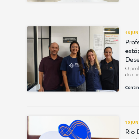
16 JU
Prof
está
Dese
O prof
do cu
Contin
10 JU
Rio 