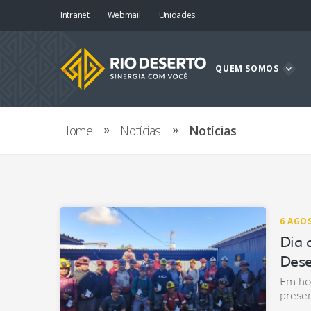
Intranet
Webmail
Unidades
QUEM SOMOS
Home
Notícias
Notícias
6 AGO
Dia 
Dese
Em ho
presen