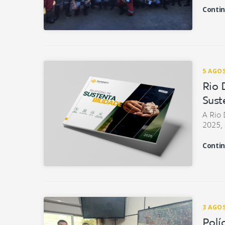
Contin
5 AGO
Rio 
Sust
A Rio 
2025,
Contin
3 AGO
Polí