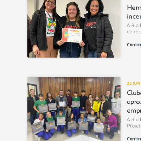
Hemo
ince
A Rio 
de re
Contin
22 JU
Club
apro
empr
A Rio 
Projet
Contin