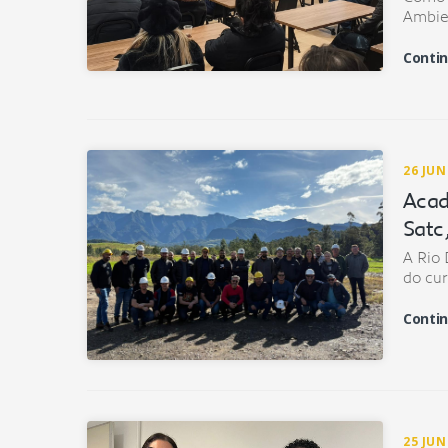
Ambien
Contin
26 JU
Acad
Satc
A Rio 
do cur
Contin
25 JU